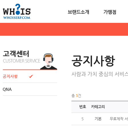
브랜드소개
가맹점
공지사항
사람과 가치 중심의 서비
총
건
5
번호
카테고리
5
기본
무료제작 서